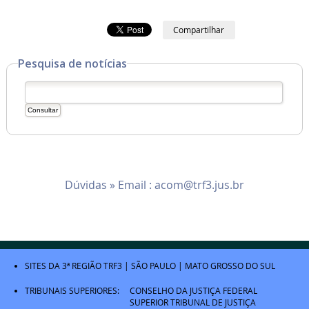
Compartilhar
Pesquisa de notícias
Dúvidas » Email :
acom@trf3.jus.br
SITES DA 3ª REGIÃO
TRF3
|
SÃO PAULO
|
MATO GROSSO DO SUL
TRIBUNAIS SUPERIORES:
CONSELHO DA JUSTIÇA FEDERAL
SUPERIOR TRIBUNAL DE JUSTIÇA