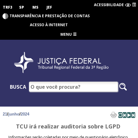
ACESSIBILIDADE
TRF3
SP
MS
JEF
TRANSPARÊNCIA E PRESTAÇÃO DE CONTAS
ACESSO À INTERNET
MENU
BUSCA
21
/
junho
/
2024
TCU irá realizar auditoria sobre LGPD
Informações serão coletadas por meio de questionário eletrônico