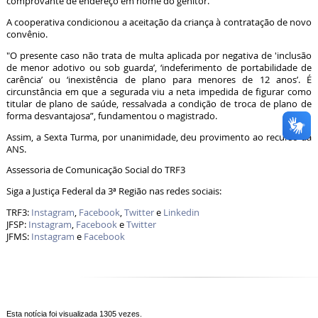
comprovante de endereço em nome do genitor.
A cooperativa condicionou a aceitação da criança à contratação de novo
convênio.
"O presente caso não trata de multa aplicada por negativa de 'inclusão
de menor adotivo ou sob guarda’, ‘indeferimento de portabilidade de
carência’ ou ‘inexistência de plano para menores de 12 anos’. É
circunstância em que a segurada viu a neta impedida de figurar como
titular de plano de saúde, ressalvada a condição de troca de plano de
forma desvantajosa”, fundamentou o magistrado.
Assim, a Sexta Turma, por unanimidade, deu provimento ao recurso da
ANS.
Assessoria de Comunicação Social do TRF3
Siga a Justiça Federal da 3ª Região nas redes sociais:
TRF3:
Instagram
,
Facebook
,
Twitter
e
Linkedin
JFSP:
Instagram
,
Facebook
e
Twitter
JFMS:
Instagram
e
Facebook
Esta notícia foi visualizada 1305 vezes.