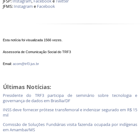
JFSP:
Instagram
,
Facebook
e
Twitter
JFMS:
Instagram
e
Facebook
Esta notícia foi visualizada 1566 vezes.
Assessoria de Comunicação Social do TRF3
Email:
acom@trf3.jus.br
Últimas Notícias:
Presidente do TRF3 participa de seminário sobre tecnologia e
governança de dados em Brasília/DF
INSS deve fornecer prótese transfemoral e indenizar segurado em R$ 15
mil
Comissão de Soluções Fundiárias visita fazenda ocupada por indígenas
em Amambai/MS