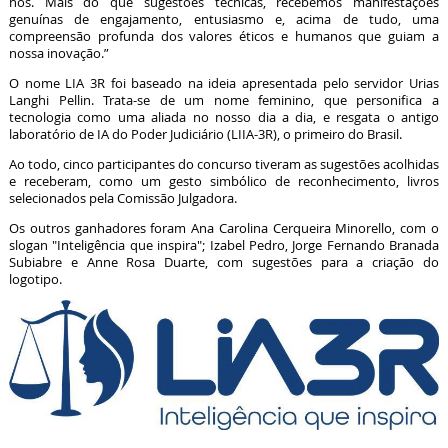
nós. Mais do que sugestões técnicas, recebemos manifestações
genuínas de engajamento, entusiasmo e, acima de tudo, uma
compreensão profunda dos valores éticos e humanos que guiam a
nossa inovação.”
O nome LIA 3R foi baseado na ideia apresentada pelo servidor Urias
Langhi Pellin. Trata-se de um nome feminino, que personifica a
tecnologia como uma aliada no nosso dia a dia, e resgata o antigo
laboratório de IA do Poder Judiciário (LIIA-3R), o primeiro do Brasil.
Ao todo, cinco participantes do concurso tiveram as sugestões acolhidas
e receberam, como um gesto simbólico de reconhecimento, livros
selecionados pela Comissão Julgadora.
Os outros ganhadores foram Ana Carolina Cerqueira Minorello, com o
slogan "Inteligência que inspira"; Izabel Pedro, Jorge Fernando Branada
Subiabre e Anne Rosa Duarte, com sugestões para a criação do
logotipo.