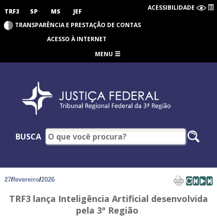
ACESSIBILIDADE
TRF3
SP
MS
JEF
TRANSPARÊNCIA E PRESTAÇÃO DE CONTAS
ACESSO À INTERNET
MENU
BUSCA
27
/
fevereiro
/
2026
TRF3 lança Inteligência Artificial desenvolvida
pela 3ª Região