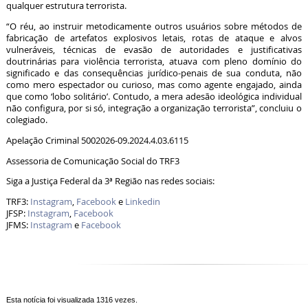
qualquer estrutura terrorista.
“O réu, ao instruir metodicamente outros usuários sobre métodos de
fabricação de artefatos explosivos letais, rotas de ataque e alvos
vulneráveis, técnicas de evasão de autoridades e justificativas
doutrinárias para violência terrorista, atuava com pleno domínio do
significado e das consequências jurídico-penais de sua conduta, não
como mero espectador ou curioso, mas como agente engajado, ainda
que como ‘lobo solitário’. Contudo, a mera adesão ideológica individual
não configura, por si só, integração a organização terrorista”, concluiu o
colegiado.
Apelação Criminal 5002026-09.2024.4.03.6115
Assessoria de Comunicação Social do TRF3
Siga a Justiça Federal da 3ª Região nas redes sociais:
TRF3:
Instagram
,
Facebook
e
Linkedin
JFSP:
Instagram
,
Facebook
JFMS:
Instagram
e
Facebook
Esta notícia foi visualizada 1316 vezes.