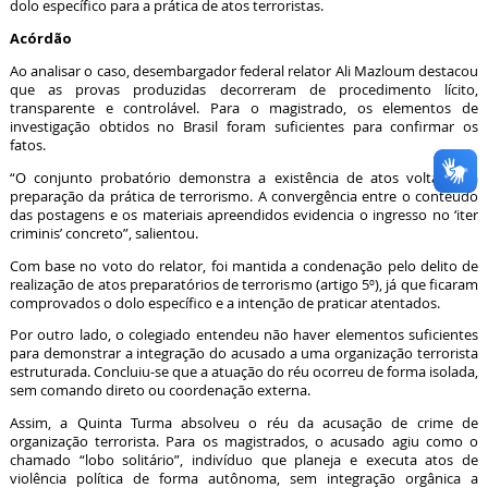
dolo específico para a prática de atos terroristas.
Acórdão
Ao analisar o caso, desembargador federal relator Ali Mazloum destacou
que as provas produzidas decorreram de procedimento lícito,
transparente e controlável. Para o magistrado, os elementos de
investigação obtidos no Brasil foram suficientes para confirmar os
fatos.
“O conjunto probatório demonstra a existência de atos voltados à
preparação da prática de terrorismo. A convergência entre o conteúdo
das postagens e os materiais apreendidos evidencia o ingresso no ‘iter
criminis’ concreto”, salientou.
Com base no voto do relator, foi mantida a condenação pelo delito de
realização de atos preparatórios de terrorismo (artigo 5º), já que ficaram
comprovados o dolo específico e a intenção de praticar atentados.
Por outro lado, o colegiado entendeu não haver elementos suficientes
para demonstrar a integração do acusado a uma organização terrorista
estruturada. Concluiu-se que a atuação do réu ocorreu de forma isolada,
sem comando direto ou coordenação externa.
Assim, a Quinta Turma absolveu o réu da acusação de crime de
organização terrorista. Para os magistrados, o acusado agiu como o
chamado “lobo solitário”, indivíduo que planeja e executa atos de
violência política de forma autônoma, sem integração orgânica a