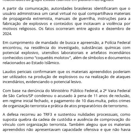
A partir da comunicação, autoridades brasileiras identificaram que o
usuário administrava um canal virtual no qual compartilhava materiais
de propaganda extremista, manuais de guerrilha, instruções para a
fabricação de explosivos e conteúdos que incitavam a violência por
motivos religiosos. Os fatos ocorreram entre agosto e dezembro de
2024.
Em cumprimento de mandado de busca e apreensão, a Polícia Federal
encontrou, na residência do investigado, substâncias químicas com
potencial explosivo, utensílios laboratoriais e artefatos incendiários
conhecidos como “coquetéis molotov”, além de símbolos e documentos
relacionados ao Estado Islâmico.
Laudos periciais confirmaram que os materiais apreendidos poderiam
ser utilizados na produção de explosivos ou na realização de ataques
incendiários, evidenciando o potencial lesivo.
Com base na denúncia do Ministério Público Federal, a 2ª Vara Federal
de São Carlos/SP condenou o acusado à pena de 11 anos de reclusão,
em regime inicial fechado, e pagamento de 10 dias-multa, pelos crimes
de organização terrorista e prática de atos preparatórios de terrorismo.
A defesa recorreu ao TRF3 e sustentou nulidades processuais, como
suposta quebra da cadeia de custódia e ausência de comprovação do
vínculo com organização terrorista. Também alegou que os materiais
apreendidos não apresentavam capacidade ofensiva e que não havia