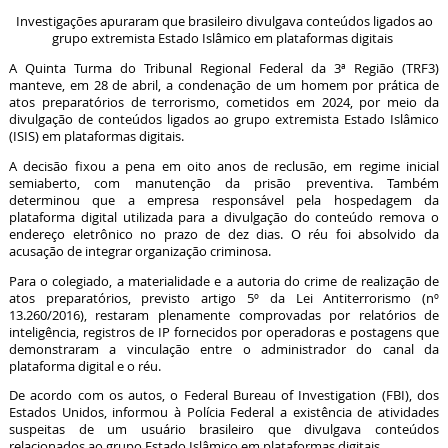
Investigações apuraram que brasileiro divulgava conteúdos ligados ao
grupo extremista Estado Islâmico em plataformas digitais
A Quinta Turma do Tribunal Regional Federal da 3ª Região (TRF3)
manteve, em 28 de abril, a condenação de um homem por prática de
atos preparatórios de terrorismo, cometidos em 2024, por meio da
divulgação de conteúdos ligados ao grupo extremista Estado Islâmico
(ISIS) em plataformas digitais.
A decisão fixou a pena em oito anos de reclusão, em regime inicial
semiaberto, com manutenção da prisão preventiva. Também
determinou que a empresa responsável pela hospedagem da
plataforma digital utilizada para a divulgação do conteúdo remova o
endereço eletrônico no prazo de dez dias. O réu foi absolvido da
acusação de integrar organização criminosa.
Para o colegiado, a materialidade e a autoria do crime de realização de
atos preparatórios, previsto artigo 5º da Lei Antiterrorismo (nº
13.260/2016), restaram plenamente comprovadas por relatórios de
inteligência, registros de IP fornecidos por operadoras e postagens que
demonstraram a vinculação entre o administrador do canal da
plataforma digital e o réu.
De acordo com os autos, o Federal Bureau of Investigation (FBI), dos
Estados Unidos, informou à Polícia Federal a existência de atividades
suspeitas de um usuário brasileiro que divulgava conteúdos
relacionados ao grupo Estado Islâmico em plataformas digitais.