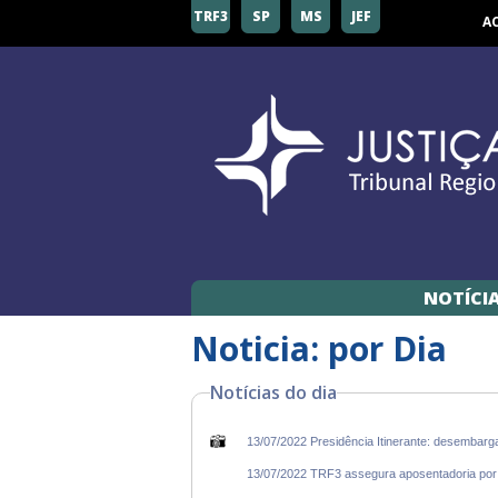
TRF3
SP
MS
JEF
A
NOTÍCI
Noticia: por Dia
Notícias do dia
13/07/2022 Presidência Itinerante: desembar
13/07/2022 TRF3 assegura aposentadoria por 