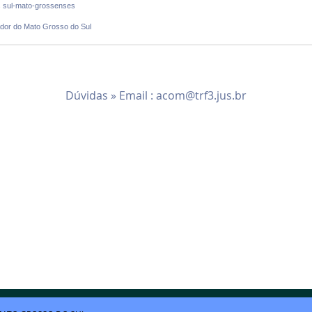
is sul-mato-grossenses
ador do Mato Grosso do Sul
Dúvidas » Email :
acom@trf3.jus.br