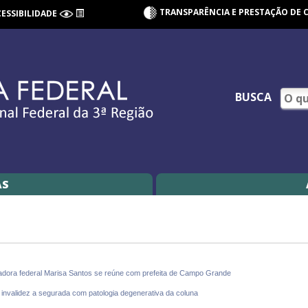
TRANSPARÊNCIA E PRESTAÇÃO DE 
CESSIBILIDADE
BUSCA
AS
gadora federal Marisa Santos se reúne com prefeita de Campo Grande
invalidez a segurada com patologia degenerativa da coluna