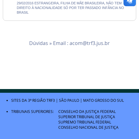
29/02/2016 ESTRANGEIRA, FILHA DE MÃE BRASILEIRA, NÃO TEM
DIREITO À NACIONALIDADE SÓ POR TER PASSADO INFÂNCIA NO
BRASIL
Dúvidas » Email :
acom@trf3.jus.br
SITES DA 3ª REGIÃO
TRF3
|
SÃO PAULO
|
MATO GROSSO DO SUL
TRIBUNAIS SUPERIORES:
CONSELHO DA JUSTIÇA FEDERAL
SUPERIOR TRIBUNAL DE JUSTIÇA
SUPREMO TRIBUNAL FEDERAL
CONSELHO NACIONAL DE JUSTIÇA