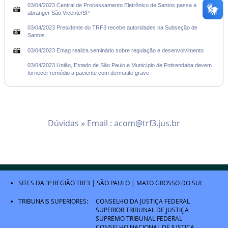
03/04/2023 Central de Processamento Eletrônico de Santos passa a
abranger São Vicente/SP
03/04/2023 Presidente do TRF3 recebe autoridades na Subseção de
Santos
03/04/2023 Emag realiza seminário sobre regulação e desenvolvimento
03/04/2023 União, Estado de São Paulo e Município de Potirendaba devem
fornecer remédio a paciente com dermatite grave
Dúvidas » Email :
acom@trf3.jus.br
SITES DA 3ª REGIÃO
TRF3
|
SÃO PAULO
|
MATO GROSSO DO SUL
TRIBUNAIS SUPERIORES:
CONSELHO DA JUSTIÇA FEDERAL
SUPERIOR TRIBUNAL DE JUSTIÇA
SUPREMO TRIBUNAL FEDERAL
CONSELHO NACIONAL DE JUSTIÇA