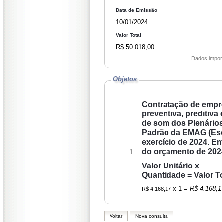
Data de Emissão
10/01/2024
Valor Total
R$ 50.018,00
Dados impor
Objetos
Contratação de empr
preventiva, preditiv
de som dos Plenários 
Padrão da EMAG (Esco
exercício de 2024. Empenho com valor parcial, considerando a liberação de 1/12 avos
do orçamento de 202
Valor Unitário x
Quantidade = Valor To
x 1 =
R$ 4.168,1
R$ 4.168,17
Voltar
Nova consulta