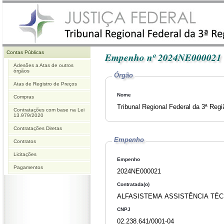
Contas Públicas
Empenho nº 2024NE000021
Adesões a Atas de outros
órgãos
Órgão
Atas de Registro de Preços
Nome
Compras
Tribunal Regional Federal da 3ª Reg
Contratações com base na Lei
13.979/2020
Contratações Diretas
Empenho
Contratos
Licitações
Empenho
Pagamentos
2024NE000021
Contratada(o)
ALFASISTEMA ASSISTÊNCIA TÉC
CNPJ
02.238.641/0001-04