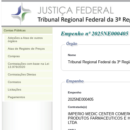
Contas Públicas
Empenho nº 2025NE000405
Adesões a Atas de outros
órgãos
Órgão
Atas de Registro de Preços
Nome
Compras
Tribunal Regional Federal da 3ª Reg
Contratações com base na Lei
13.979/2020
Contratações Diretas
Empenho
Contratos
Licitações
Empenho
Pagamentos
2025NE000405
Contratada(o)
IMPERIO MEDIC CENTER COMER
PRODUTOS FARMACEUTICOS E H
LTDA