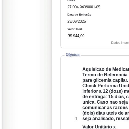
CNPJ
27.004.940/0001-05
Data de Emissão
29/09/2025
Valor Total
R$ 944,00
Dados impor
Objetos
Aquisicao de Medica
Termo de Referencia 
para glicemia capila
Check Performa Unidade: frasco com 5
inferior a 12 (doze) me
de entrega: 15 dias,
unica. Caso nao seja possivel a entrega na data assinalada, a empresa devera
comunicar as razoes
(dois) dias uteis de 
seja analisado, ressa
Valor Unitário x