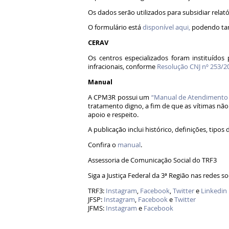
Os dados serão utilizados para subsidiar relat
O formulário está
disponível aqui
,
podendo ta
CERAV
Os centros especializados foram instituídos
infracionais, conforme
Resolução CNJ nº 253/2
Manual
A CPM3R possui um
“Manual de Atendimento a
tratamento digno, a fim de que as vítimas nã
apoio e respeito.
A publicação inclui histórico, definições, tipo
Confira o
manual
.
Assessoria de Comunicação Social do TRF3
Siga a Justiça Federal da 3ª Região nas redes so
TRF3:
Instagram
,
Facebook
,
Twitter
e
Linkedin
JFSP:
Instagram
,
Facebook
e
Twitter
JFMS:
Instagram
e
Facebook