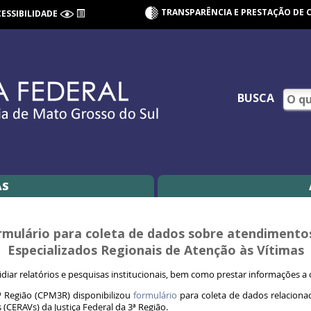
TRANSPARÊNCIA E PRESTAÇÃO DE 
CESSIBILIDADE
BUSCA
AS
ormulário para coleta de dados sobre atendimentos
Especializados Regionais de Atenção às Vítimas
idiar relatórios e pesquisas institucionais, bem como prestar informações a
ª Região (CPM3R) disponibilizou
formulário
para coleta de dados relaciona
 (CERAVs) da Justiça Federal da 3ª Região.