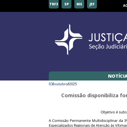
TRF3
SP
MS
JEF
A
NOTÍCI
03
/
outubro
/
2025
Comissão disponibiliza f
Objetivo é subs
A Comissão Permanente Multidisciplinar da 3
Especializados Regionais de Atenção às Vítimas