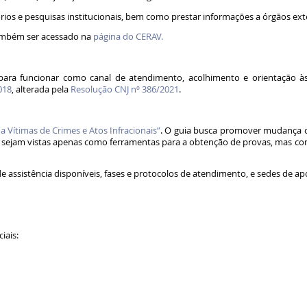
órios e pesquisas institucionais, bem como prestar informações a órgãos ex
mbém ser acessado na
página do CERAV.
 para funcionar como canal de atendimento, acolhimento e orientação às 
018
, alterada pela
Resolução CNJ nº 386/2021
.
 Vítimas de Crimes e Atos Infracionais”
. O guia busca promover mudança cu
o sejam vistas apenas como ferramentas para a obtenção de provas, mas co
s de assistência disponíveis, fases e protocolos de atendimento, e sedes de 
ciais: