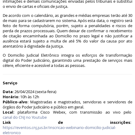
intimações e demais comunicações enviadas pelos tribunais e substitui
o envio de cartas e oficiais de justiça.
De acordo com o calendário, as grandes e médias empresas terão até 30
de maio para se cadastrarem no sistema. Após esta data, o registro será
feito de forma compulsória, porém, sujeito a penalidades e riscos de
perda de prazos processuais. Quem deixar de confirmar o recebimento
de citação encaminhada ao Domicílio no prazo legal e não justificar a
ausência estará sujeito a multa de até 5% do valor da causa por ato
atentatório à dignidade da Justiça.
O Domicílio Judicial Eletrônico integra os esforços de transformação
digital do Poder Judiciário, garantindo uma prestação de serviços mais
célere, eficiente e acessível a todas as pessoas.
Serviço
Data
: 26/04/2024 (sexta-feira)
Horário
: 10h às 12h
Público-alvo
: Magistradas e magistrados, servidoras e servidores de
órgãos do Poder Judiciário e público em geral.
Local:
plataforma Cisco Webex, com transmissão ao vivo pelo
canal do CNJ no Youtube
Link de inscrições:
https://eventos.cnj.jus.br/inscricao-webinario-domicilio-judicial-
eletronico