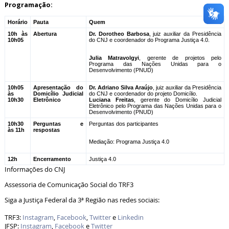
Programação:
Horário
Pauta
Quem
10h às
Abertura
Dr. Dorotheo Barbosa
, juiz auxiliar da Presidência
10h05
do CNJ e coordenador do Programa Justiça 4.0.
Julia Matravolgyi
, gerente de projetos pelo
Programa das Nações Unidas para o
Desenvolvimento (PNUD)
10h05
Apresentação do
Dr. Adriano Silva Araújo
, juiz auxiliar da Presidência
às
Domicílio Judicial
do CNJ e coordenador do projeto Domicílio.
10h30
Eletrônico
Luciana Freitas
, gerente do Domicílio Judicial
Eletrônico pelo Programa das Nações Unidas para o
Desenvolvimento (PNUD)
10h30
Perguntas e
Perguntas dos participantes
às 11h
respostas
Mediação: Programa Justiça 4.0
12h
Encerramento
Justiça 4.0
Informações do CNJ
Assessoria de Comunicação Social do TRF3
Siga a Justiça Federal da 3ª Região nas redes sociais:
TRF3:
Instagram
,
Facebook
,
Twitter
e
Linkedin
JFSP:
Instagram
,
Facebook
e
Twitter