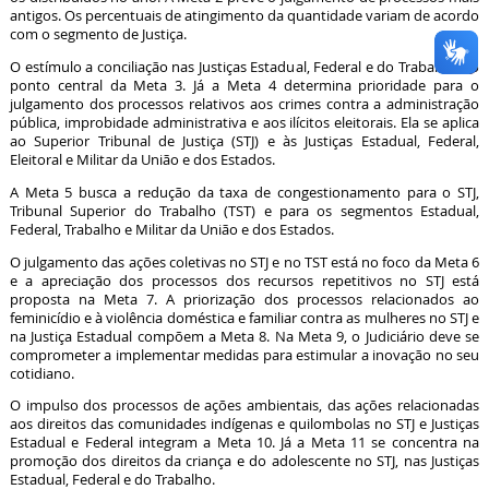
antigos. Os percentuais de atingimento da quantidade variam de acordo
com o segmento de Justiça.
O estímulo a conciliação nas Justiças Estadual, Federal e do Trabalho é o
ponto central da Meta 3. Já a Meta 4 determina prioridade para o
julgamento dos processos relativos aos crimes contra a administração
pública, improbidade administrativa e aos ilícitos eleitorais. Ela se aplica
ao Superior Tribunal de Justiça (STJ) e às Justiças Estadual, Federal,
Eleitoral e Militar da União e dos Estados.
A Meta 5 busca a redução da taxa de congestionamento para o STJ,
Tribunal Superior do Trabalho (TST) e para os segmentos Estadual,
Federal, Trabalho e Militar da União e dos Estados.
O julgamento das ações coletivas no STJ e no TST está no foco da Meta 6
e a apreciação dos processos dos recursos repetitivos no STJ está
proposta na Meta 7. A priorização dos processos relacionados ao
feminicídio e à violência doméstica e familiar contra as mulheres no STJ e
na Justiça Estadual compõem a Meta 8. Na Meta 9, o Judiciário deve se
comprometer a implementar medidas para estimular a inovação no seu
cotidiano.
O impulso dos processos de ações ambientais, das ações relacionadas
aos direitos das comunidades indígenas e quilombolas no STJ e Justiças
Estadual e Federal integram a Meta 10. Já a Meta 11 se concentra na
promoção dos direitos da criança e do adolescente no STJ, nas Justiças
Estadual, Federal e do Trabalho.