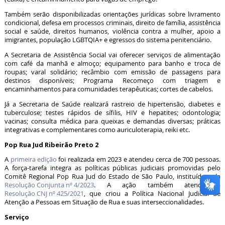
Também serão disponibilizadas orientações jurídicas sobre livramento
condicional, defesa em processos criminais, direito de família, assistência
social e saúde, direitos humanos, violência contra a mulher, apoio a
imigrantes, população LGBTQIA+ e egressos do sistema penitenciário.
A Secretaria de Assistência Social vai oferecer serviços de alimentação
com café da manhã e almoço; equipamento para banho e troca de
roupas; varal solidário; recâmbio com emissão de passagens para
destinos disponíveis; Programa Recomeço com triagem e
encaminhamentos para comunidades terapêuticas; cortes de cabelos.
Já a Secretaria de Saúde realizará rastreio de hipertensão, diabetes e
tuberculose; testes rápidos de sífilis, HIV e hepatites; odontologia;
vacinas; consulta médica para queixas e demandas diversas; práticas
integrativas e complementares como auriculoterapia, reiki etc.
Pop Rua Jud Ribeirão Preto 2
A
primeira edição
foi realizada em 2023 e atendeu cerca de 700 pessoas.
A força-tarefa integra as políticas públicas judiciais promovidas pelo
Comitê Regional Pop Rua Jud do Estado de São Paulo, instituído pela
Resolução Conjunta nº 4/2023
. A ação também atende à
Resolução CNJ nº 425/2021
, que criou a Política Nacional Judicial de
Atenção a Pessoas em Situação de Rua e suas interseccionalidades.
Serviço