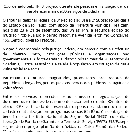
Coordenado pelo TRF3, projeto que atende pessoas em situação de rua
vai oferecer mais de 30 serviços de cidadania
O Tribunal Regional Federal da 3ª Região (TRF3) e a 2ª Subseção Judiciária
do Estado de São Paulo, com apoio da Prefeitura Municipal, realizam,
nos dias 23 e 24 de setembro, das 9h às 14h, a segunda edição do
mutirão “Pop Rua Jud Ribeirão Preto”, na Avenida Jerônimo Gonçalves,
466, Centro, Ribeirão Preto/SP.
A ação é coordenada pela Justiça Federal, em parceria com a Prefeitura
de Ribeirão Preto, instituições públicas e organizações não
governamentais. A força-tarefa vai disponibilizar mais de 30 serviços de
cidadania, justiça, assistência e saúde à população em situação de rua e
vulnerabilidade social.
Participam do mutirão magistrados, promotores, procuradores da
República, advogados, peritos judiciais, servidores públicos, estagiários e
voluntários.
Entre os serviços oferecidos estão: emissão e regularização de
documentos (certidões de nascimento, casamento e óbito, RG, título de
eleitor, CPF, certificado de reservista, dispensa e alistamento militar);
cadastro e atualização em programas sociais (CadÚnico); solicitação de
benefícios do Instituto Nacional do Seguro Social (INSS); consulta e
liberação de Fundo de Garantia do Tempo de Serviço (FGTS), PIS/Pasep e
seguro-desemprego; plantão de dúvidas da Caixa Econômica Federal
(Caixa) e encaminhamento para vagas de emprego.