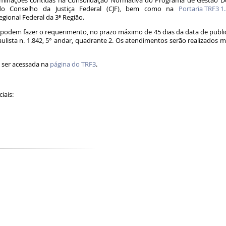
inações contidas na Consolidação Normativa do Programa de Gestão Docu
do Conselho da Justiça Federal (CJF), bem como na
Portaria TRF3 1
egional Federal da 3ª Região.
odem fazer o requerimento, no prazo máximo de 45 dias da data de publica
ulista n. 1.842, 5° andar, quadrante 2. Os atendimentos serão realizados 
e ser acessada na
página do TRF3
.
ciais: