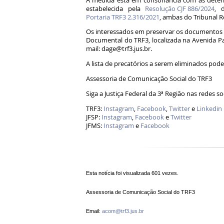
A medida está em consonância com as determ
estabelecida pela
Resolução CJF 886/2024
, 
Portaria TRF3 2.316/2021
, ambas do Tribunal R
Os interessados em preservar os documentos p
Documental do TRF3, localizada na Avenida Pa
mail: dage@trf3.jus.br.
A lista de precatórios a serem eliminados pod
Assessoria de Comunicação Social do TRF3
Siga a Justiça Federal da 3ª Região nas redes so
TRF3:
Instagram
,
Facebook
,
Twitter
e
Linkedin
JFSP:
Instagram
,
Facebook
e
Twitter
JFMS:
Instagram
e
Facebook
Esta notícia foi visualizada 601 vezes.
Assessoria de Comunicação Social do TRF3
Email:
acom@trf3.jus.br