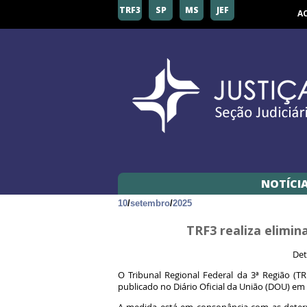
TRF3
SP
MS
JEF
A
NOTÍCI
10
/
setembro
/
2025
TRF3 realiza elimi
Det
O Tribunal Regional Federal da 3ª Região (
publicado no Diário Oficial da União (DOU) e