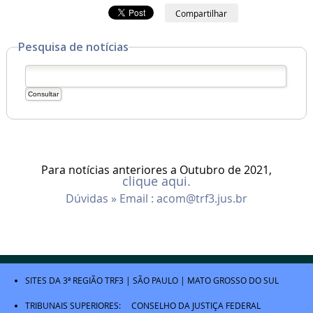
Compartilhar
Pesquisa de notícias
Para notícias anteriores a Outubro de 2021,
clique aqui.
Dúvidas » Email :
acom@trf3.jus.br
SITES DA 3ª REGIÃO
TRF3
|
SÃO PAULO
|
MATO GROSSO DO SUL
TRIBUNAIS SUPERIORES:
CONSELHO DA JUSTIÇA FEDERAL