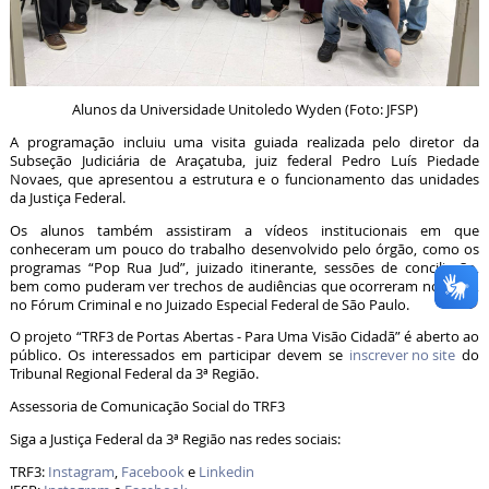
Alunos da Universidade Unitoledo Wyden (Foto: JFSP)
A programação incluiu uma visita guiada realizada pelo diretor da
Subseção Judiciária de Araçatuba, juiz federal Pedro Luís Piedade
Novaes, que apresentou a estrutura e o funcionamento das unidades
da Justiça Federal.
Os alunos também assistiram a vídeos institucionais em que
conheceram um pouco do trabalho desenvolvido pelo órgão, como os
programas “Pop Rua Jud”, juizado itinerante, sessões de conciliação,
bem como puderam ver trechos de audiências que ocorreram no TRF3,
no Fórum Criminal e no Juizado Especial Federal de São Paulo.
O projeto “TRF3 de Portas Abertas - Para Uma Visão Cidadã” é aberto ao
público. Os interessados em participar devem se
inscrever no site
do
Tribunal Regional Federal da 3ª Região.
Assessoria de Comunicação Social do TRF3
Siga a Justiça Federal da 3ª Região nas redes sociais:
TRF3:
Instagram
,
Facebook
e
Linkedin