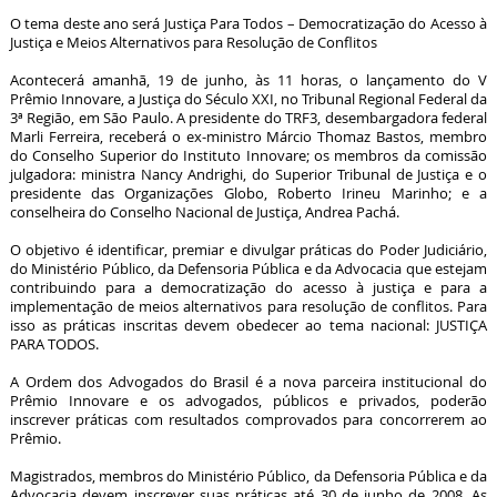
O tema deste ano será Justiça Para Todos – Democratização do Acesso à
Justiça e Meios Alternativos para Resolução de Conflitos
Acontecerá amanhã, 19 de junho, às 11 horas, o lançamento do V
Prêmio Innovare, a Justiça do Século XXI, no Tribunal Regional Federal da
3ª Região, em São Paulo. A presidente do TRF3, desembargadora federal
Marli Ferreira, receberá o ex-ministro Márcio Thomaz Bastos, membro
do Conselho Superior do Instituto Innovare; os membros da comissão
julgadora: ministra Nancy Andrighi, do Superior Tribunal de Justiça e o
presidente das Organizações Globo, Roberto Irineu Marinho; e a
conselheira do Conselho Nacional de Justiça, Andrea Pachá.
O objetivo é identificar, premiar e divulgar práticas do Poder Judiciário,
do Ministério Público, da Defensoria Pública e da Advocacia que estejam
contribuindo para a democratização do acesso à justiça e para a
implementação de meios alternativos para resolução de conflitos. Para
isso as práticas inscritas devem obedecer ao tema nacional: JUSTIÇA
PARA TODOS.
A Ordem dos Advogados do Brasil é a nova parceira institucional do
Prêmio Innovare e os advogados, públicos e privados, poderão
inscrever práticas com resultados comprovados para concorrerem ao
Prêmio.
Magistrados, membros do Ministério Público, da Defensoria Pública e da
Advocacia devem inscrever suas práticas até 30 de junho de 2008. As