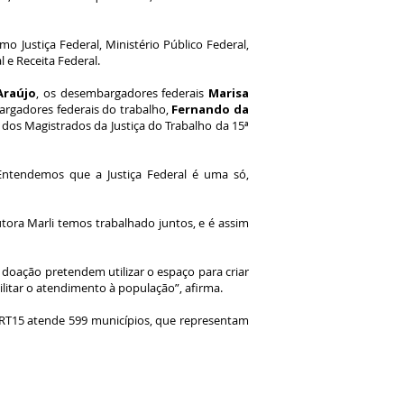
 Justiça Federal, Ministério Público Federal,
l e Receita Federal.
Araújo
, os desembargadores federais
Marisa
argadores federais do trabalho,
Fernando da
 dos Magistrados da Justiça do Trabalho da 15ª
Entendemos que a Justiça Federal é uma só,
ora Marli temos trabalhado juntos, e é assim
a doação pretendem utilizar o espaço para criar
ilitar o atendimento à população”, afirma.
TRT15 atende 599 municípios, que representam