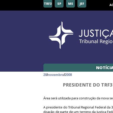
TRF3
SP
MS
JEF
A
NOTÍCI
28
/
novembro
/
2008
PRESIDENTE DO TRF3
Área será utilizada para construção da nova s
A presidente do Tribunal Regional Federal da
doação de parte de um terreno da Justiça Fed