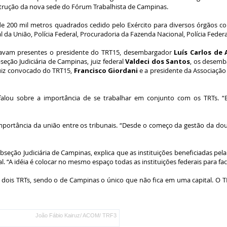
strução da nova sede do Fórum Trabalhista de Campinas.
200 mil metros quadrados cedido pelo Exército para diversos órgãos como
 da União, Polícia Federal, Procuradoria da Fazenda Nacional, Polícia Federa
tavam presentes o presidente do TRT15, desembargador
Luís Carlos de 
bseção Judiciária de Campinas, juiz federal
Valdeci dos Santos
, os desemb
juiz convocado do TRT15,
Francisco Giordani
e a presidente da Associação
falou sobre a importância de se trabalhar em conjunto com os TRTs. “
portância da união entre os tribunais. “Desde o começo da gestão da dout
Subseção Judiciária de Campinas, explica que as instituições beneficiadas pel
l. “A idéia é colocar no mesmo espaço todas as instituições federais para fac
i dois TRTs, sendo o de Campinas o único que não fica em uma capital. O 
João Fábio Kairuz/ ACOM/ TRF3