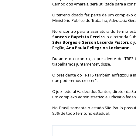
Campo dos Amarais, será utilizada para a con
O terreno doado faz parte de um complexo de 
Ministério Público do Trabalho, Advocacia Geral
No encontro para a assinatura do termo es
Santos
e
Baptista Pereira
, o diretor da Su
Silva Borges
e
Gerson Lacerda Pistori
, o 
Região,
Ana Paula Pellegrina Lockmann
.
Durante o encontro, a presidente do TRF3 
trabalhamos juntamente”, disse.
O presidente do TRT15 também enfatizou a im
que poderemos crescer”.
O juiz federal Valdeci dos Santos, diretor da 
um complexo administrativo e judiciário federa
No Brasil, somente o estado São Paulo possu
95% de todo território estadual.