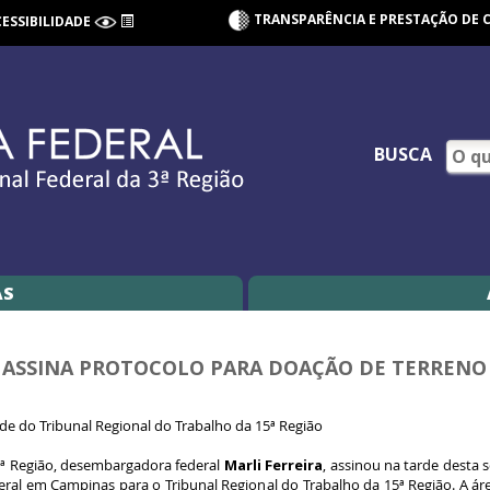
TRANSPARÊNCIA E PRESTAÇÃO DE 
CESSIBILIDADE
BUSCA
AS
 ASSINA PROTOCOLO PARA DOAÇÃO DE TERRENO
ede do Tribunal Regional do Trabalho da 15ª Região
 3ª Região, desembargadora federal
Marli Ferreira
, assinou na tarde desta s
eral em Campinas para o Tribunal Regional do Trabalho da 15ª Região. A áre