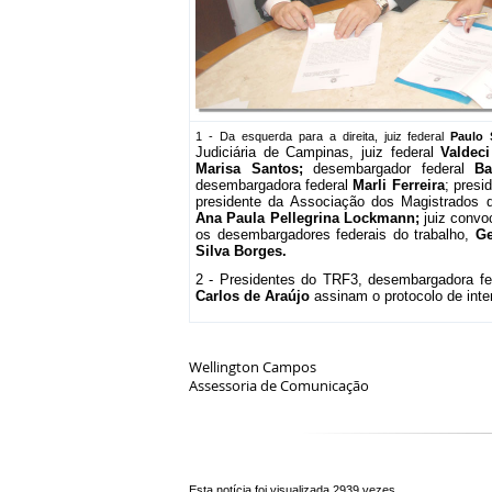
1 - Da esquerda para a direita, juiz federal
Paulo 
Judiciária de Campinas, juiz federal
Valdec
Marisa Santos;
desembargador federal
Ba
desembargadora federal
Marli Ferreira
; pres
presidente da Associação dos Magistrados d
Ana Paula Pellegrina Lockmann;
juiz conv
os desembargadores federais do trabalho,
Ge
Silva Borges.
2 - Presidentes do TRF3, desembargadora f
Carlos de Araújo
assinam o protocolo de inte
Wellington Campos
Assessoria de Comunicação
Esta notícia foi visualizada 2939 vezes.