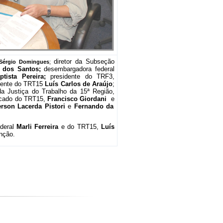
diretor da Subseção
Sérgio Domingues
;
i dos Santos;
desembargadora federal
ptista Pereira;
presidente do TRF3,
idente do TRT15
Luís Carlos de Araújo
;
a Justiça do Trabalho da 15ª Região,
ocado do TRT15,
Francisco Giordani
e
rson Lacerda Pistori
e
Fernando da
ederal
Marli Ferreira
e do TRT15,
Luís
nção.