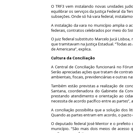
O TRF3 vem instalando novas unidades judic
equilibrar os serviços da Justiça Federal da 
subseções. Onde só há vara federal, instalamo
A instalação da vara no município amplia o ace
federais, contratos celebrados por meio do Si
O juiz federal substituto Marcelo Jucá Lisboa,
que tramitavam na Justiça Estadual. “Todas as
de Americana”, explica.
Cultura da Conciliação
A Central de Conciliação funcionará no Fó
Serão apreciadas ações que tratam de contrat
ambientais, fiscais, previdenciárias e outras nas
Também estão previstas a realização de conc
Santana, coordenadora do Gabinete da Conci
prestando atendimento e orientação ao cida
necessita de acordo pacífico entre as partes”, 
A conciliação possibilita que a solução dos 
Quando as partes entram em acordo, o pacto é h
O deputado federal José Mentor e o prefeito 
município. “São mais dois meios de acesso q