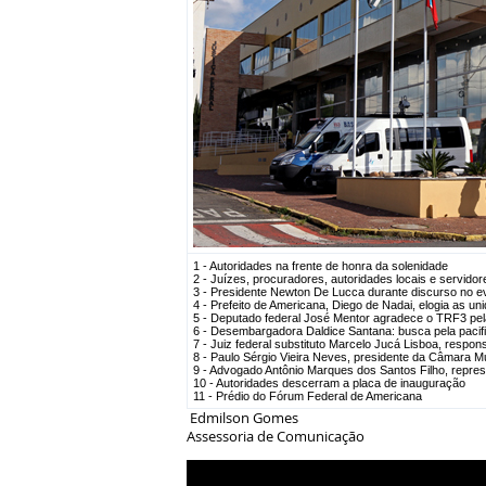
1 - Autoridades na frente de honra da solenidade
2 - Juízes, procuradores, autoridades locais e servido
3 - Presidente Newton De Lucca durante discurso no e
4 - Prefeito de Americana, Diego de Nadai, elogia as uni
5 - Deputado federal José Mentor agradece o TRF3 pe
6 - Desembargadora Daldice Santana: busca pela pacifi
7 - Juiz federal substituto Marcelo Jucá Lisboa, respon
8 - Paulo Sérgio Vieira Neves, presidente da Câmara M
9 - Advogado Antônio Marques dos Santos Filho, repre
10 - Autoridades descerram a placa de inauguração
11 - Prédio do Fórum Federal de Americana
Edmilson Gomes
Assessoria de Comunicação