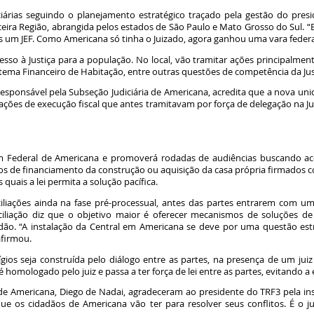
iárias seguindo o planejamento estratégico traçado pela gestão do pres
Terceira Região, abrangida pelos estados de São Paulo e Mato Grosso do Sul
s um JEF. Como Americana só tinha o Juizado, agora ganhou uma vara federal 
sso à Justiça para a população. No local, vão tramitar ações principalment
stema Financeiro de Habitação, entre outras questões de competência da Jus
 responsável pela Subseção Judiciária de Americana, acredita que a nova un
 ações de execução fiscal que antes tramitavam por força de delegação na J
rum Federal de Americana e promoverá rodadas de audiências buscando a
os de financiamento da construção ou aquisição da casa própria firmados co
 quais a lei permita a solução pacífica.
iliações ainda na fase pré-processual, antes das partes entrarem com u
liação diz que o objetivo maior é oferecer mecanismos de soluções de 
dão. “A instalação da Central em Americana se deve por uma questão es
afirmou.
litígios seja construída pelo diálogo entre as partes, na presença de um j
omologado pelo juiz e passa a ter força de lei entre as partes, evitando a 
de Americana, Diego de Nadai, agradeceram ao presidente do TRF3 pela inst
ue os cidadãos de Americana vão ter para resolver seus conflitos. É o ju