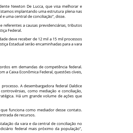
idente Newton De Lucca, que visa melhorar e
. “Estamos implantando uma estrutura plena nas
e uma central de conciliação”, disse.
e referentes a causas previdenciárias, tributos
tiça Federal.
idade deve receber de 12 mil a 15 mil processos
ustiça Estadual serão encaminhadas para a vara
cordos em demandas de competência federal.
m a Caixa Econômica Federal, questões cíveis,
m processo. A desembargadora federal Daldice
controvérsias, como mediação e conciliação,
tratégica. Há um grande volume de ações que
uiz que funciona como mediador desse contato.
entrada de recursos.
alação da vara e da central de conciliação no
diciário federal mais próximo da população”,