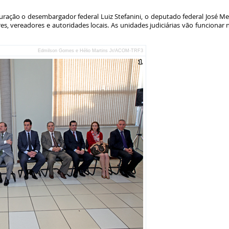
ção o desembargador federal Luiz Stefanini, o deputado federal José Ment
es, vereadores e autoridades locais. As unidades judiciárias vão funciona
Edmilson Gomes e Hélio Martins Jr/ACOM-TRF3