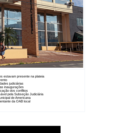
res estavam presente na plateia
vento
dades judiciárias
las inaugurações
cação dos conflitos
sável pela Subseção Judiciária
unicipal de Americana
sentante da OAB local