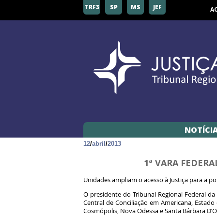
TRF3
SP
MS
JEF
A
NOTÍCI
12
/
abril
/
2013
1ª VARA FEDER
Unidades ampliam o acesso à Justiça para a po
O presidente do Tribunal Regional Federal da 
Central de Conciliação em Americana, Estado
Cosmópolis, Nova Odessa e Santa Bárbara D’O