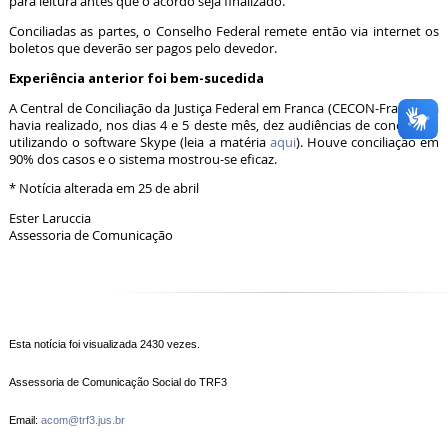
para leitura antes que o acordo seja finalizado.
Conciliadas as partes, o Conselho Federal remete então via internet os
boletos que deverão ser pagos pelo devedor.
Experiência anterior foi bem-sucedida
A Central de Conciliação da Justiça Federal em Franca (CECON-Franca), já
havia realizado, nos dias 4 e 5 deste mês, dez audiências de conciliação
utilizando o software Skype (leia a matéria
aqui
). Houve conciliação em
90% dos casos e o sistema mostrou-se eficaz.
* Notícia alterada em 25 de abril
Ester Laruccia
Assessoria de Comunicação
Esta notícia foi visualizada 2430 vezes.
Assessoria de Comunicação Social do TRF3
Email:
acom@trf3.jus.br