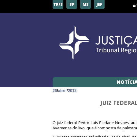
TRF3
SP
MS
JEF
A
NOTÍCI
26
/
abril
/
2013
JUIZ FEDERA
O juiz federal Pedro Luís Piedade Novaes, autor
Avareense do livo, que é composta de palestras,