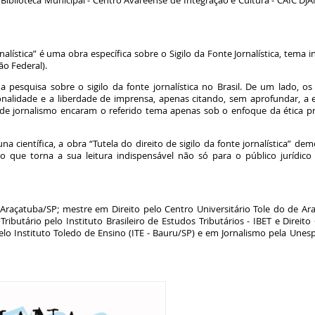
 Biblioteca Municipal - Centro Avareense de Integração e Cultura - CAIC DJ
ornalística” é uma obra específica sobre o Sigilo da Fonte Jornalística, tema 
ão Federal).
a pesquisa sobre o sigilo da fonte jornalística no Brasil. De um lado, 
sonalidade e a liberdade de imprensa, apenas citando, sem aprofundar, a e
s de jornalismo encaram o referido tema apenas sob o enfoque da ética pro
na científica, a obra “Tutela do direito de sigilo da fonte jornalística” dem
 o que torna a sua leitura indispensável não só para o público jurídi
Araçatuba/SP; mestre em Direito pelo Centro Universitário Tole do de Araç
ributário pelo Instituto Brasileiro de Estudos Tributários - IBET e Direito
elo Instituto Toledo de Ensino (ITE - Bauru/SP) e em Jornalismo pela Unesp