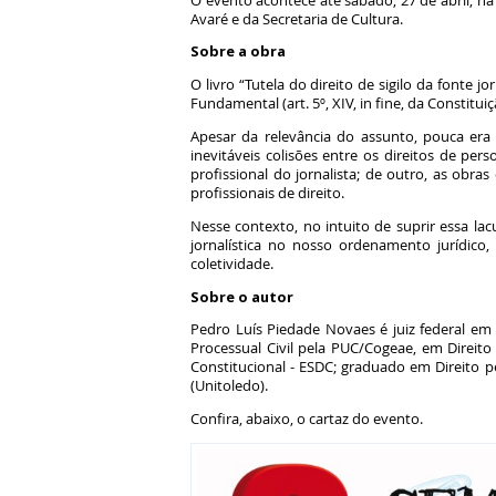
O evento acontece até sábado, 27 de abril, na
Avaré e da Secretaria de Cultura.
Sobre a obra
O livro “Tutela do direito de sigilo da fonte j
Fundamental (art. 5º, XIV, in fine, da Constituiç
Apesar da relevância do assunto, pouca era 
inevitáveis colisões entre os direitos de per
profissional do jornalista; de outro, as obra
profissionais de direito.
Nesse contexto, no intuito de suprir essa lacu
jornalística no nosso ordenamento jurídico,
coletividade.
Sobre o autor
Pedro Luís Piedade Novaes é juiz federal em 
Processual Civil pela PUC/Cogeae, em Direito T
Constitucional - ESDC; graduado em Direito p
(Unitoledo).
Confira, abaixo, o cartaz do evento.