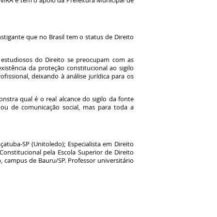
ANIRA e tem o apoio da Prefeitura Municipal de
instigante que no Brasil tem o status de Direito
os estudiosos do Direito se preocupam com as
xistência da proteção constitucional ao sigilo
fissional, deixando à análise jurídica para os
onstra qual é o real alcance do sigilo da fonte
co ou de comunicação social, mas para toda a
atuba-SP (Unitoledo); Especialista em Direito
 Constitucional pela Escola Superior de Direito
, campus de Bauru/SP. Professor universitário