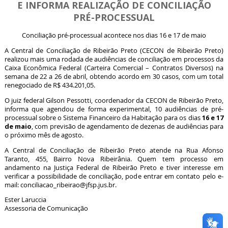
E INFORMA REALIZAÇÃO DE CONCILIAÇÃO
PRÉ-PROCESSUAL
Conciliação pré-processual acontece nos dias 16 e 17 de maio
A Central de Conciliação de Ribeirão Preto (CECON de Ribeirão Preto)
realizou mais uma rodada de audiências de conciliação em processos da
Caixa Econômica Federal (Carteira Comercial – Contratos Diversos) na
semana de 22 a 26 de abril, obtendo acordo em 30 casos, com um total
renegociado de R$ 434.201,05.
O juiz federal Gilson Pessotti, coordenador da CECON de Ribeirão Preto,
informa que agendou de forma experimental, 10 audiências de pré-
16 e 17
processual sobre o Sistema Financeiro da Habitação para os dias
de maio
, com previsão de agendamento de dezenas de audiências para
o próximo mês de agosto.
A Central de Conciliação de Ribeirão Preto atende na Rua Afonso
Taranto, 455, Bairro Nova Ribeirânia. Quem tem processo em
andamento na Justiça Federal de Ribeirão Preto e tiver interesse em
verificar a possibilidade de conciliação, pode entrar em contato pelo e-
mail: conciliacao_ribeirao@jfsp.jus.br.
Ester Laruccia
Assessoria de Comunicação