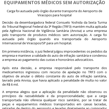
EQUIPAMENTOS MÉDICOS SEM AUTORIZAÇÃO
Carga foi autuada pelo órgão durante transporte do Aeroporto de
Viracopos para hospital
Decisão da desembargadora federal Consuelo Yoshida da Sexta Turma
do Tribunal Regional Federal da 3ª Região (TRF3) mantém multa aplicada
pela Agência Nacional de Vigilância Sanitária (Anvisa) a uma empresa
pelo transporte de produtos médicos sem autorização. A carga foi
autuada pelo órgão quando era transportada do Aeroporto
Internacional de Viracopos/SP para um hospital.
Em primeira instância, o juiz federal julgou improcedentes os pedidos da
empresa e manteve a validade do auto de infração sanitária e condenou
a empresa ao pagamento das custas e honorários advocatícios.
Após esta decisão, a empresa responsável pelo transporte dos
medicamentos ingressou com recurso de apelação no TRF3 com o
objetivo de anular o débito constante do auto de infração sanitária,
lavrado pela Anvisa, que havia aplicado a penalidade de multa no valor
de R$ 6 mil.
A empresa alegou que a aplicação da penalidade não observou os
princípios da razoabilidade e da proporcionalidade; que a carga
transportada não oferecia qualquer risco sanitário, por se tratar de
peças e equipamentos médicos transportados em caixas lacradas,
retiradas de dentro do aeroporto e levadas diretamente ao comprador