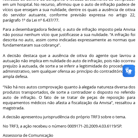
em um hospital. No recurso, afirmou que o auto de infração padece de
vícios que ensejam a sua nulidade, dentre os quais a ausência de oitiva
do servidor autuante, conforme previsão expressa no artigo 22,
parágrafo 1º da Lei nº 6.437/77.
Para a desembargadora federal, o auto de infração imposto pela Anvisa
não possui nenhum vício que justificasse a sua nulidade. “A infração foi
descrita no auto, assim como indicadas expressamente as normas que
fundamentaram sua cobrança”.
A decisão destaca que a ausência de oitiva do agente que lavrou a
autuação não implica em nulidade do auto de infração, pois não ocorreu
prejuízo à autuada, de sorte a se inferir a legitimidade do procedimento
administrativo, sem qualquer ofensa ao princípio do contraditório ou da
ampla defesa.
“Não há nos autos comprovação quanto à alegada natureza diversa dos
produtos transportados, de sorte a contradizer o disposto no referido
auto de infração. O fato de se tratar de peças de reposição para
equipamentos médicos não afasta a fiscalização da Anvisa”, ressaltou a
magistrada.
A decisão apresentou jurisprudência do próprio TRF3 sobre o tema.
No TRF3, a ação recebeu o número 0009171-20.2009.4.03.6119/SP.
Assessoria de Comunicação