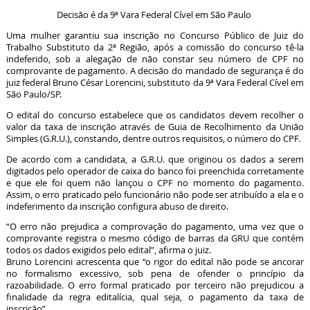
Decisão é da 9ª Vara Federal Cível em São Paulo
Uma mulher garantiu sua inscrição no Concurso Público de Juiz do
Trabalho Substituto da 2ª Região, após a comissão do concurso tê-la
indeferido, sob a alegação de não constar seu número de CPF no
comprovante de pagamento. A decisão do mandado de segurança é do
juiz federal Bruno César Lorencini, substituto da 9ª Vara Federal Cível em
São Paulo/SP.
O edital do concurso estabelece que os candidatos devem recolher o
valor da taxa de inscrição através de Guia de Recolhimento da União
Simples (G.R.U.), constando, dentre outros requisitos, o número do CPF.
De acordo com a candidata, a G.R.U. que originou os dados a serem
digitados pelo operador de caixa do banco foi preenchida corretamente
e que ele foi quem não lançou o CPF no momento do pagamento.
Assim, o erro praticado pelo funcionário não pode ser atribuído a ela e o
indeferimento da inscrição configura abuso de direito.
“O erro não prejudica a comprovação do pagamento, uma vez que o
comprovante registra o mesmo código de barras da GRU que contém
todos os dados exigidos pelo edital”, afirma o juiz.
Bruno Lorencini acrescenta que “o rigor do edital não pode se ancorar
no formalismo excessivo, sob pena de ofender o princípio da
razoabilidade. O erro formal praticado por terceiro não prejudicou a
finalidade da regra editalícia, qual seja, o pagamento da taxa de
inscrição”.