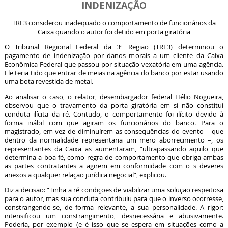
INDENIZAÇÃO
TRF3 considerou inadequado o comportamento de funcionários da
Caixa quando o autor foi detido em porta giratória
O Tribunal Regional Federal da 3ª Região (TRF3) determinou o
pagamento de indenização por danos morais a um cliente da Caixa
Econômica Federal que passou por situação vexatória em uma agência.
Ele teria tido que entrar de meias na agência do banco por estar usando
uma bota revestida de metal.
Ao analisar o caso, o relator, desembargador federal Hélio Nogueira,
observou que o travamento da porta giratória em si não constitui
conduta ilícita da ré. Contudo, o comportamento foi ilícito devido à
forma inábil com que agiram os funcionários do banco. Para o
magistrado, em vez de diminuírem as consequências do evento – que
dentro da normalidade representaria um mero aborrecimento –, os
representantes da Caixa as aumentaram, “ultrapassando aquilo que
determina a boa-fé, como regra de comportamento que obriga ambas
as partes contratantes a agirem em conformidade com o s deveres
anexos a qualquer relação jurídica negocial”, explicou.
Diz a decisão: “Tinha a ré condições de viabilizar uma solução respeitosa
para o autor, mas sua conduta contribuiu para que o inverso ocorresse,
constrangendo-se, de forma relevante, a sua personalidade. A rigor:
intensificou um constrangimento, desnecessária e abusivamente.
Poderia, por exemplo (e é isso que se espera em situações como a