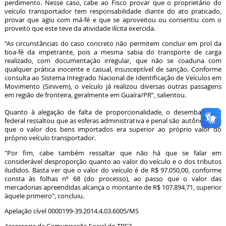
perdimento. Nesse caso, cabe ao Fisco provar que o proprietário do
veículo transportador tem responsabilidade diante do ato praticado,
provar que agiu com má-fé e que se aproveitou ou consentiu com o
proveito que este teve da atividade ilícita exercida.
“As circunstâncias do caso concreto não permitem concluir em prol da
boa-fé da impetrante, pois a mesma sabia do transporte de carga
realizado, com documentação irregular, que não se coaduna com
qualquer prática inocente e casual, insusceptível de sanção. Conforme
consulta ao Sistema Integrado Nacional de Identificação de Veículos em
Movimento (Sinivem), o veículo já realizou diversas outras passagens
em região de fronteira, geralmente em Guaíra/PR”, salientou.
Quanto à alegação de falta de proporcionalidade, o desembargador
federal ressaltou que as esferas administrativa e penal são autônomas e
que o valor dos bens importados era superior ao próprio valor do
próprio veículo transportador.
"Por fim, cabe também ressaltar que não há que se falar em
considerável desproporção quanto ao valor do veículo e o dos tributos
iludidos. Basta ver que o valor do veículo é de R$ 97.050,00, conforme
consta às folhas nº 68 (do processo), ao passo que o valor das
mercadorias apreendidas alcança o montante de R$ 107.894,71, superior
àquele primeiro", concluiu.
Apelação cível 0000199-39.2014.4.03.6005/MS