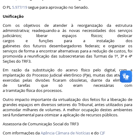
O PL
5.977/19
segue para aprovação no Senado.
Unificação
Com os objetivos de atender à reorganização da estrutura
administrativa; readequando-a às novas necessidades dos serviços
judiciários; liberar espaços físicos; deslocar
cargos e funções para a instalação dos
gabinetes dos futuros desembargadores federais; e organizar os
serviços de forma a encontrar alternativas para a redução de custos, foi
promovida a reunificação das subsecretarias das Turmas da 1ª, 3ª e 4ª
Seções do TRF3.
Em razão da substituição do acervo físico pelo digital, com a
implantação do Processo Judicial eletrônico (PJe), muitas das atividades
exercidas pelas divisões ficaram obsoletas, diante da eliminação
de tarefas que só eram necessárias com
a tramitação física dos processos.
Outro impacto importante da virtualização dos feitos foi a liberação de
grandes espaços em diversos setores do Tribunal, antes utilizados para
acomodar milhares de volumes. A melhor ocupação destes ambientes
será fundamental para otimizar a aplicação de recursos públicos.
Assessoria de Comunicação Social do TRF3
Com informações da
Agência Câmara de Notícias
e do
CJF