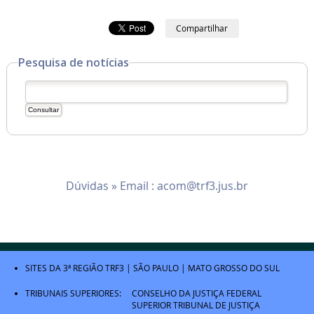
Compartilhar
Pesquisa de notícias
Dúvidas » Email :
acom@trf3.jus.br
SITES DA 3ª REGIÃO
TRF3
|
SÃO PAULO
|
MATO GROSSO DO SUL
TRIBUNAIS SUPERIORES:
CONSELHO DA JUSTIÇA FEDERAL
SUPERIOR TRIBUNAL DE JUSTIÇA