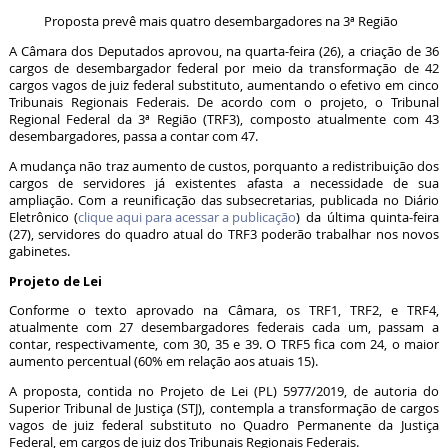
Proposta prevê mais quatro desembargadores na 3ª Região
A Câmara dos Deputados aprovou, na quarta-feira (26), a criação de 36
cargos de desembargador federal por meio da transformação de 42
cargos vagos de juiz federal substituto, aumentando o efetivo em cinco
Tribunais Regionais Federais. De acordo com o projeto, o Tribunal
Regional Federal da 3ª Região (TRF3), composto atualmente com 43
desembargadores, passa a contar com 47.
A mudança não traz aumento de custos, porquanto a redistribuição dos
cargos de servidores já existentes afasta a necessidade de sua
ampliação. Com a reunificação das subsecretarias, publicada no Diário
Eletrônico (
clique aqui para acessar a publicação
) da última quinta-feira
(27), servidores do quadro atual do TRF3 poderão trabalhar nos novos
gabinetes.
Projeto de Lei
Conforme o texto aprovado na Câmara, os TRF1, TRF2, e TRF4,
atualmente com 27 desembargadores federais cada um, passam a
contar, respectivamente, com 30, 35 e 39. O TRF5 fica com 24, o maior
aumento percentual (60% em relação aos atuais 15).
A proposta, contida no Projeto de Lei (PL) 5977/2019, de autoria do
Superior Tribunal de Justiça (STJ), contempla a transformação de cargos
vagos de juiz federal substituto no Quadro Permanente da Justiça
Federal, em cargos de juiz dos Tribunais Regionais Federais.