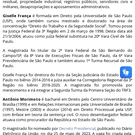
residual, propriedade industrial, registros públicos, servidores civis e
militares, desapropriações e apossamentos administrativos.
Giselle França
é formada em Direito pela Universidade de São Paulo
(USP), onde também cursou mestrado e doutorado na área de
concentração “Direito do Trabalho e da Seguridade Social”. Tomou posse
na Justiça Federal da 3ª Região em 2 de março de 1998. Desta data até
21/3/2004, atuou como juíza federal substituta na 20ª Vara Cível de São
Paulo.
A magistrada foi titular da 2ª Vara Federal de São Bernardo do
Campo/SP, da 8ª Vara de Execuções Fiscais de São Paulo, da 6ª Vara
Previdenciária de São Paulo e também atuou 1ª Turma Recursal de São
Paulo.
Giselle França foi diretora do Foro da Seção Judiciária do Estado de São
Paulo no biênio 2014-2016 e juíza auxiliar na Corregedoria Regional da 3ª
Região no biênio 2018-2020. A magistrada foi promovida por
merecimento e irá integrar a Segunda Turma da Primeira Seção do TRF3.
Antônio Morimoto
é bacharel em Direito pelo Centro Universitário de
Brasília (1999) e em Relações Internacionais pela Universidade de Brasília
(1997). Mestre (2003) e doutor (2014) em Direito Processual pela USP,
com ênfase em teoria da sentença civil. O novo desembargador federal
atuava como procurador da República no Estado de São Paulo.
O magistrado foi nomeado por
Decreto Presidencial
, publicado no Diário
Eletrônico da União, no dia 25 de maio de 2023. A vaga foi criada pela