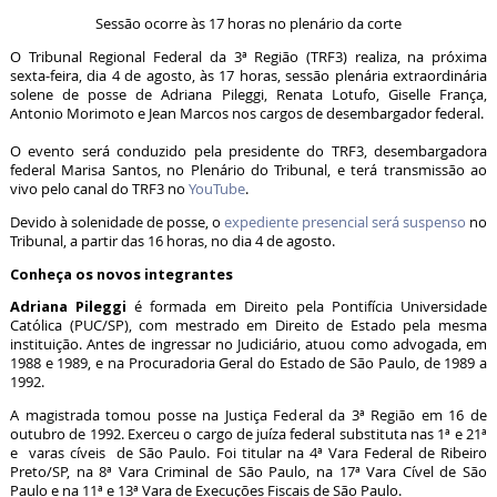
Sessão ocorre às 17 horas no plenário da corte
O Tribunal Regional Federal da 3ª Região (TRF3) realiza, na próxima
sexta-feira, dia 4 de agosto, às 17 horas, sessão plenária extraordinária
solene de posse de Adriana Pileggi, Renata Lotufo, Giselle França,
Antonio Morimoto e Jean Marcos nos cargos de desembargador federal.
O evento será conduzido pela presidente do TRF3, desembargadora
federal Marisa Santos, no Plenário do Tribunal, e terá transmissão ao
vivo pelo canal do TRF3 no
YouTube
.
Devido à solenidade de posse, o
expediente presencial será suspenso
no
Tribunal, a partir das 16 horas, no dia 4 de agosto.
Conheça os novos integrantes
Adriana Pileggi
é formada em Direito pela Pontifícia Universidade
Católica (PUC/SP), com mestrado em Direito de Estado pela mesma
instituição. Antes de ingressar no Judiciário, atuou como advogada, em
1988 e 1989, e na Procuradoria Geral do Estado de São Paulo, de 1989 a
1992.
A magistrada tomou posse na Justiça Federal da 3ª Região em 16 de
outubro de 1992. Exerceu o cargo de juíza federal substituta nas 1ª e 21ª
e varas cíveis de São Paulo. Foi titular na 4ª Vara Federal de Ribeiro
Preto/SP, na 8ª Vara Criminal de São Paulo, na 17ª Vara Cível de São
Paulo e na 11ª e 13ª Vara de Execuções Fiscais de São Paulo.