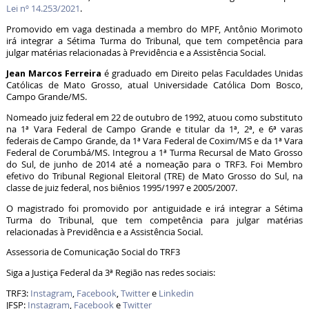
Lei nº 14.253/2021
.
Promovido em vaga destinada a membro do MPF, Antônio Morimoto
irá integrar a Sétima Turma do Tribunal, que tem competência para
julgar matérias relacionadas à Previdência e a Assistência Social.
Jean Marcos Ferreira
é graduado em Direito pelas Faculdades Unidas
Católicas de Mato Grosso, atual Universidade Católica Dom Bosco,
Campo Grande/MS.
Nomeado juiz federal em 22 de outubro de 1992, atuou como substituto
na 1ª Vara Federal de Campo Grande e titular da 1ª, 2ª, e 6ª varas
federais de Campo Grande, da 1ª Vara Federal de Coxim/MS e da 1ª Vara
Federal de Corumbá/MS. Integrou a 1ª Turma Recursal de Mato Grosso
do Sul, de junho de 2014 até a nomeação para o TRF3. Foi Membro
efetivo do Tribunal Regional Eleitoral (TRE) de Mato Grosso do Sul, na
classe de juiz federal, nos biênios 1995/1997 e 2005/2007.
O magistrado foi promovido por antiguidade e irá integrar a Sétima
Turma do Tribunal, que tem competência para julgar matérias
relacionadas à Previdência e a Assistência Social.
Assessoria de Comunicação Social do TRF3
Siga a Justiça Federal da 3ª Região nas redes sociais:
TRF3:
Instagram
,
Facebook
,
Twitter
e
Linkedin
JFSP:
Instagram
,
Facebook
e
Twitter