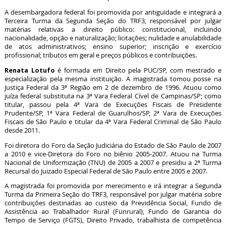
A desembargadora federal foi promovida por antiguidade e integrará a
Terceira Turma da Segunda Seção do TRF3, responsável por julgar
matérias relativas a direito público: constitucional, incluindo
nacionalidade, opção e naturalização; licitações; nulidade e anulabilidade
de atos administrativos; ensino superior; inscrição e exercício
profissional; tributos em geral e preços públicos e contribuições.
Renata Lotufo
é formada em Direito pela PUC/SP, com mestrado e
especialização pela mesma instituição. A magistrada tomou posse na
Justiça Federal da 3ª Região em 2 de dezembro de 1996. Atuou como
juíza federal substituta na 3ª Vara Federal Cível de Campinas/SP; como
titular, passou pela 4ª Vara de Execuções Fiscais de Presidente
Prudente/SP, 1ª Vara Federal de Guarulhos/SP, 2ª Vara de Execuções
Fiscais de São Paulo e titular da 4ª Vara Federal Criminal de São Paulo
desde 2011.
Foi diretora do Foro da Seção Judiciária do Estado de São Paulo de 2007
a 2010 e vice-Diretora do Foro no biênio 2005-2007. Atuou na Turma
Nacional de Uniformização (TNU) de 2005 a 2007 e presidiu a 2ª Turma
Recursal do Juizado Especial Federal de São Paulo entre 2005 e 2007.
A magistrada foi promovida por merecimento e irá integrar a Segunda
Turma da Primeira Seção do TRF3, responsável por julgar matéria sobre
contribuições destinadas ao custeio da Previdência Social, Fundo de
Assistência ao Trabalhador Rural (Funrural), Fundo de Garantia do
Tempo de Serviço (FGTS), Direito Privado, trabalhista de competência