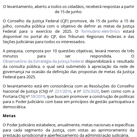
O levantamento, aberto a todos os cidadãos, receberá respostas a partir
de 15 de junho
O Conselho da Justiça Federal (CJF) promove, de 15 de junho a 15 de
julho, consulta pública com o objetivo de definir as metas da Justiça
Federal para o exercício de 2025. O
formulário eletrônico
estará
disponível no portal do CJF, dos Tribunais Regionais Federais e das
Seções Judiciárias para todos os interessados.
A pesquisa, composta por 10 questões objetivas, levará menos de três
minutos para ser respondida. O
Observatório da Estratégia da Justiça Federal
disponibilizará o resultado
da consulta pública, o qual será submetido à apreciação da rede de
governança na ocasião da definição das propostas de metas da Justiça
Federal para 2025.
O levantamento está em consonância com as Resoluções do Conselho
Nacional de Justiça (CNJ) nº
221/2016
, e nº
325/2020
, bem como com a
Portaria CNJ nº
59/2019
, que buscam promover a construção de políticas
para o Poder Judiciário com base em princípios de gestão participativa e
democrática.
Metas
O Poder Judiciário estabelece, anualmente, metas nacionais e específicas
para cada segmento da Justiça, com vistas ao aprimoramento da
prestação jurisdicional e aperfeiçoamento da administração judiciária.