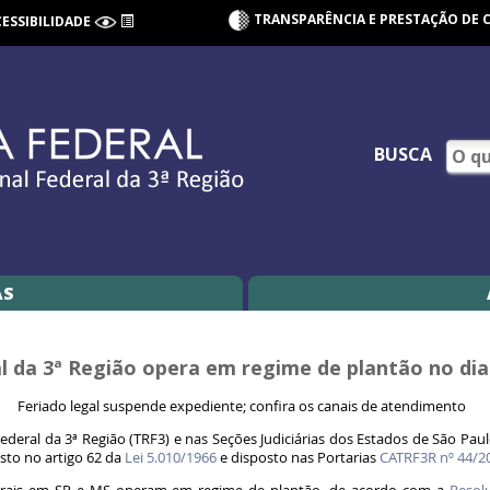
TRANSPARÊNCIA E PRESTAÇÃO DE 
CESSIBILIDADE
BUSCA
AS
al da 3ª Região opera em regime de plantão no di
Feriado legal suspende expediente; confira os canais de atendimento
deral da 3ª Região (TRF3) e nas Seções Judiciárias dos Estados de São Paul
isto no artigo 62 da
Lei 5.010/1966
e disposto nas Portarias
CATRF3R nº 44/2