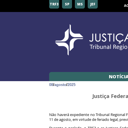
TRF3
SP
MS
JEF
A
NOTÍCI
08
/
agosto
/
2025
Justiça Feder
Não haverá expediente no Tribunal Regional Fe
11 de agosto, em virtude de feriado legal, prev