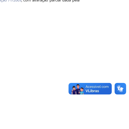
ução 71/2009
, com alteração parcial dada pela