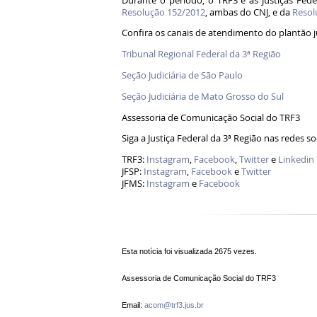
Durante o período, o TRF3 e as Justiças F
Resolução 152/2012
, ambas do CNJ, e da
Resol
Confira os canais de atendimento do plantão ju
Tribunal Regional Federal da 3ª Região
Seção Judiciária de São Paulo
Seção Judiciária de Mato Grosso do Sul
Assessoria de Comunicação Social do TRF3
Siga a Justiça Federal da 3ª Região nas redes so
TRF3:
Instagram
,
Facebook
,
Twitter
e
Linkedin
JFSP:
Instagram
,
Facebook
e
Twitter
JFMS:
Instagram
e
Facebook
Esta notícia foi visualizada 2675 vezes.
Assessoria de Comunicação Social do TRF3
Email:
acom@trf3.jus.br