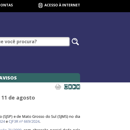
CONTAS
ACESSO À INTERNET
AVISOS
a 11 de agosto
o (SJSP) e de Mato Grosso do Sul (SJMS) no dia
024
e
CJF3R nº 669/2024
.