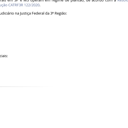
ederais em SP e MS operam em regime de plantão, de acordo com a
Resol
ução CATRF3R 122/2020
.
diciário na Justiça Federal da 3ª Região:
ciais: