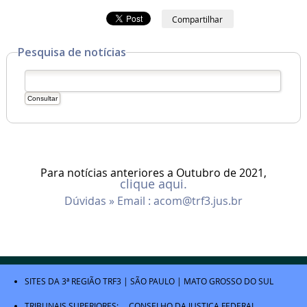
Compartilhar
Pesquisa de notícias
Para notícias anteriores a Outubro de 2021,
clique aqui.
Dúvidas » Email :
acom@trf3.jus.br
SITES DA 3ª REGIÃO
TRF3
|
SÃO PAULO
|
MATO GROSSO DO SUL
TRIBUNAIS SUPERIORES:
CONSELHO DA JUSTIÇA FEDERAL