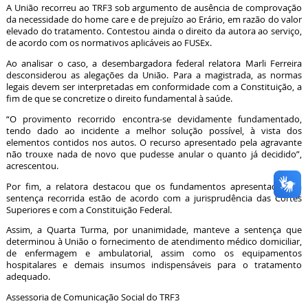
A União recorreu ao TRF3 sob argumento de ausência de comprovação
da necessidade do home care e de prejuízo ao Erário, em razão do valor
elevado do tratamento. Contestou ainda o direito da autora ao serviço,
de acordo com os normativos aplicáveis ao FUSEx.
Ao analisar o caso, a desembargadora federal relatora Marli Ferreira
desconsiderou as alegações da União. Para a magistrada, as normas
legais devem ser interpretadas em conformidade com a Constituição, a
fim de que se concretize o direito fundamental à saúde.
“O provimento recorrido encontra-se devidamente fundamentado,
tendo dado ao incidente a melhor solução possível, à vista dos
elementos contidos nos autos. O recurso apresentado pela agravante
não trouxe nada de novo que pudesse anular o quanto já decidido”,
acrescentou.
Por fim, a relatora destacou que os fundamentos apresentados na
sentença recorrida estão de acordo com a jurisprudência das Cortes
Superiores e com a Constituição Federal.
Assim, a Quarta Turma, por unanimidade, manteve a sentença que
determinou à União o fornecimento de atendimento médico domiciliar,
de enfermagem e ambulatorial, assim como os equipamentos
hospitalares e demais insumos indispensáveis para o tratamento
adequado.
Assessoria de Comunicação Social do TRF3