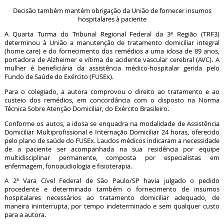
Decisão também mantém obrigação da União de fornecer insumos
hospitalares à paciente
A Quarta Turma do Tribunal Regional Federal da 3ª Região (TRF3)
determinou à União a manutenção de tratamento domiciliar integral
(home care) e do fornecimento dos remédios a uma idosa de 89 anos,
portadora de Alzheimer e vítima de acidente vascular cerebral (AVC). A
mulher é beneficiária da assistência médico-hospitalar gerida pelo
Fundo de Saúde do Exército (FUSEx).
Para o colegiado, a autora comprovou o direito ao tratamento e ao
custeio dos remédios, em concordância com o disposto na Norma
Técnica Sobre Atenção Domiciliar, do Exército Brasileiro.
Conforme os autos, a idosa se enquadra na modalidade de Assistência
Domiciliar Multiprofissional e Internação Domiciliar 24 horas, oferecido
pelo plano de saúde do FUSEx. Laudos médicos indicaram a necessidade
de a paciente ser acompanhada na sua residência por equipe
multidisciplinar permanente, composta por especialistas em
enfermagem, fonoaudiologia e fisioterapia.
A 2ª Vara Cível Federal de São Paulo/SP havia julgado o pedido
procedente e determinado também o fornecimento de insumos
hospitalares necessários ao tratamento domiciliar adequado, de
maneira ininterrupta, por tempo indeterminado e sem qualquer custo
para a autora.