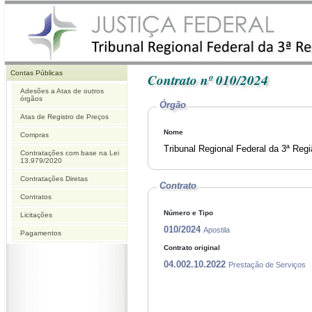
Contas Públicas
Contrato nº 010/2024
Adesões a Atas de outros
órgãos
Órgão
Atas de Registro de Preços
Nome
Compras
Tribunal Regional Federal da 3ª Reg
Contratações com base na Lei
13.979/2020
Contratações Diretas
Contrato
Contratos
Número e Tipo
Licitações
010/2024
Apostila
Pagamentos
Contrato original
04.002.10.2022
Prestação de Serviços