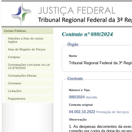
Contas Públicas
Contrato nº 080/2024
Adesões a Atas de outros
órgãos
Órgão
Atas de Registro de Preços
Nome
Compras
Tribunal Regional Federal da 3ª Reg
Contratações com base na Lei
13.979/2020
Contratações Diretas
Contrato
Contratos
Número e Tipo
Licitações
080/2024
Apostila
Pagamentos
Contrato original
04.002.10.2022
Prestação de Serviços
Observação
1. As despesas decorrentes da exec
correrão por conta da dotação orçame